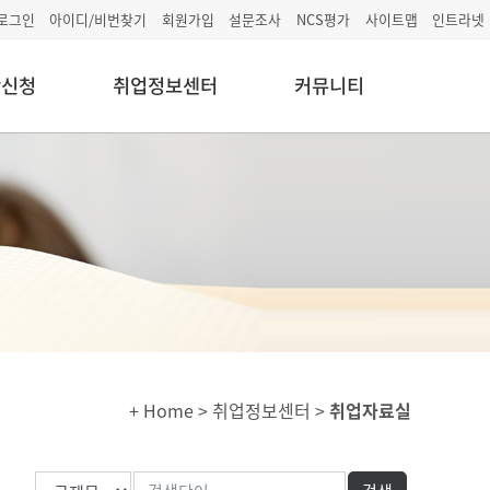
로그인
아이디/비번찾기
회원가입
설문조사
NCS평가
사이트맵
인트라넷
학신청
취업정보센터
커뮤니티
+ Home
> 취업정보센터 >
취업자료실