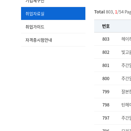
기업체구인
Total
803,
1
/54 Pa
취업자료실
번호
취업가이드
803
헤이
자격증시험안내
802
빛고
801
주간일
800
주간일
799
잘본
798
틴헤어
797
주간일