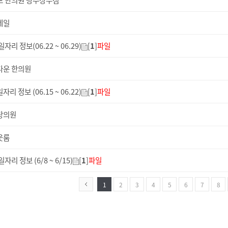
프 한의원 광주상무점
네일
자리 정보(06.22 ~ 06.29)
[
1
]
파일
다운 한의원
리 정보 (06.15 ~ 06.22)
[
1
]
파일
랑의원
웃룸
자리 정보 (6/8 ~ 6/15)
[
1
]
파일
1
2
3
4
5
6
7
8