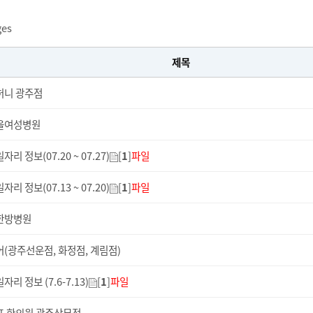
ges
제목
허니 광주점
을여성병원
자리 정보(07.20 ~ 07.27)
[
1
]
파일
자리 정보(07.13 ~ 07.20)
[
1
]
파일
한방병원
(광주선운점, 화정점, 계림점)
자리 정보 (7.6-7.13)
[
1
]
파일