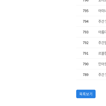
796
모리
795
아미
794
주간 일
793
아름
792
주간일자
791
르블
790
인아
789
주간 일
목록보기