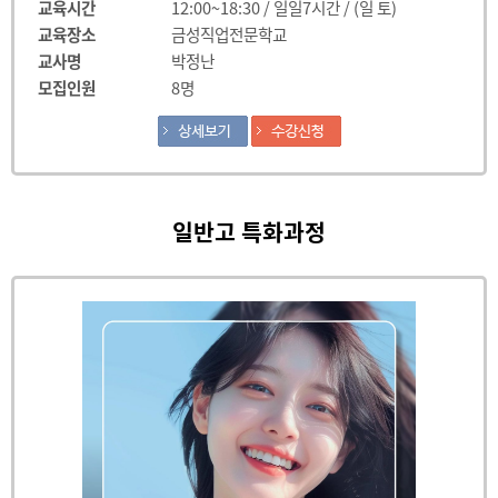
교육시간
12:00~18:30 / 일일7시간 / (일 토)
교육장소
금성직업전문학교
교사명
박정난
모집인원
8명
일반고 특화과정