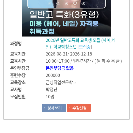
2026년 일반고특화 교육생 모집 (헤어,네
과정명
일)_학교밖청소년
[
모집중
]
교육기간
2026-08-21~2026-12-18
교육시간
10:00~17:00 / 일일7시간 / ( 월 화 수 목 금 )
본인부담금
본인부담금 없음
훈련수당
200000
교육장소
금성직업전문학교
교사명
박정난
모집인원
10명