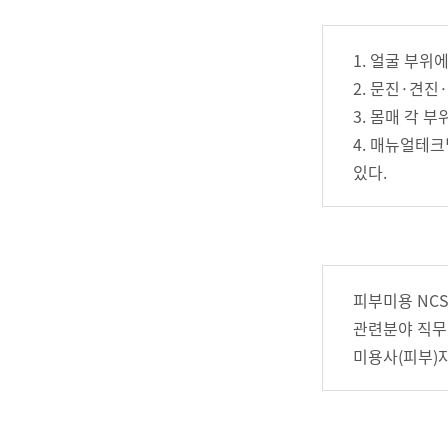
1. 얼굴 부
2. 문진·견진
3. 몸매 각 
4. 매뉴얼테
있다.
피부미용 NCS
관련분야 직무
미용사(피부)