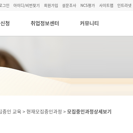
로그인
아이디/비번찾기
회원가입
설문조사
NCS평가
사이트맵
인트라넷
학신청
취업정보센터
커뮤니티
집중인 교육 > 현재모집중인과정 >
모집중인과정상세보기