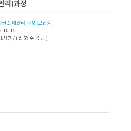
매관리)과정
(얼굴,몸매관리)과정
[
모집중
]
6-10-15
일1시간 / ( 월 화 수 목 금 )