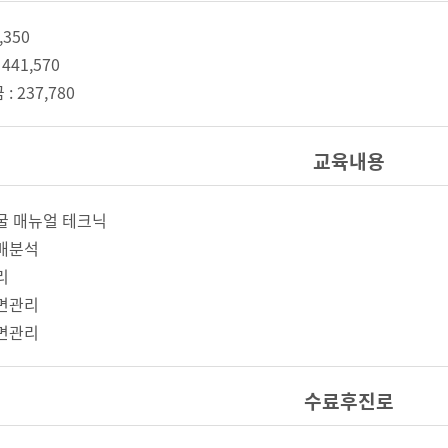
,350
441,570
 237,780
교육내용
얼굴 매뉴얼 테크닉
몸매분석
리
전면관리
후면관리
수료후진로