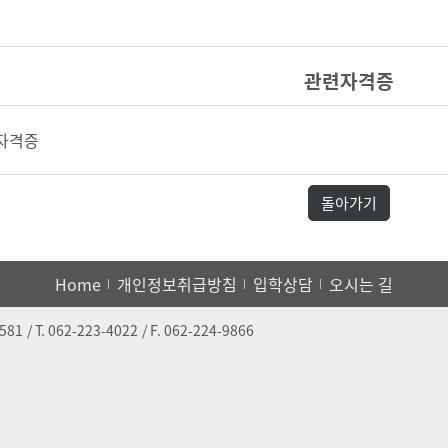
관련자격증
 자격증
돌아가기
Home
개인정보취급방침
입학상담
오시는 길
6581
/ T.
062-223-4022
/ F.
062-224-9866